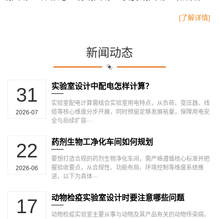
[了解详情]
新闻动态
实验室设计中配电怎样计算？
31
实验室配电计算需结合实验室用电特点，从负荷、变压器、线
缆等核心维度分步开展，同时预留足够发展裕量，保障用电安
2026-07
全与后续扩容···
药剂生物工净化车间如何规划
22
要想打造合规的药剂生物净化车间，需严格遵循核心标准并把
握验收要点，从合规性、功能布局、环境控制等维度系统推
2026-06
进，以下为具体···
动物检疫实验室设计时要注意哪些问题
17
动物检疫实验室主要从事与动物及其产品有关的动物传染病、