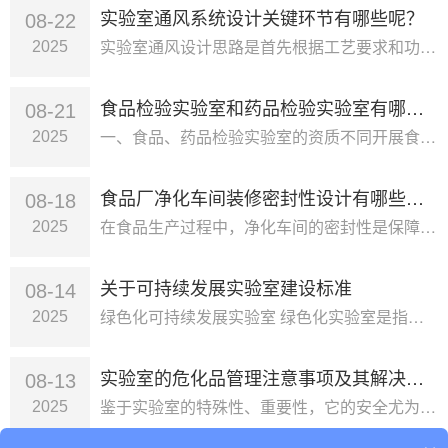
实验室通风系统设计关键环节有哪些呢？
08-22
实验室通风设计思路是首先根据工艺要求和功能布置选择一定数量和类型的通风柜，有的还兼有部分局部排风罩。其次计算校核房间换气···
2025
食品检验实验室和药品检验实验室有哪些区别
08-21
一、食品、药品检验实验室的资质不同开展食品、药品的相关检验检测必须要获得检验资质，药品检验需要获得实验室资质认定资质，才···
2025
食品厂净化车间装修密封性设计有哪些需要注意的呢
08-18
在食品生产过程中，净化车间的密封性是保障生产环境洁净度、防止外界污染物及微生物侵入的核心要素。科学合理的密封性设计不仅能···
2025
关于可持续发展实验室建设标准
08-14
绿色化可持续发展实验室 绿色化实验室是指注重环保、节约资源、高质高效的实验室。绿色化实验室不仅关注实验室内的高效运作和科···
2025
实验室的危化品管理注意事项及其解决办法
08-13
鉴于实验室的特殊性、重要性，它的安全尤为重要。然而，在实验室安全方面，它能否管理好取决于许多方面。例如，相关实验室工作人···
2025