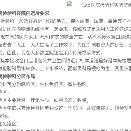
院检验科在院内选址要求
、检验科一般选在靠近门诊的地方；接收血液、尿液、粪便等样
时对医院内物流系统也有一定要求，传统方式是采用人工推送送
、现在有的医院采用“流水线”式的物流方式，从样本接收窗口到
而省去了人工，大大提高了工作效率，为医院创收更大的价值，
贵，因此，现在大多数医院还是采用传统物流方式。
、标本接收窗口应设在公共卫生间附近；标本运送最好是本栋楼
为检验科用水较多，上下水系统，而影像科是镜检为主，贵重仪
院检验科分区布局
验科可分为临检区、生化免疫区、微生物区。
检区：
检区主要检验：理化性质、细胞形态、数量；
检区中的尿粪便检验区单独设置一个房间，并安装排风；镜检室
安静。
化免疫区：