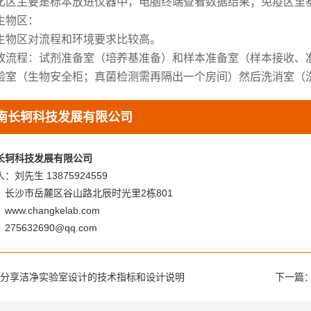
化区主要是标本放进仪器中，电脑终端查看数据结果；免疫区里
生物区：
生物区对流程和环境要求比较高。
致流程：试剂准备室（培养基准备）和样本准备室（样本接收、
验室（
生物安全柜
；真菌检测需再隔出一个房间）然后洗消室（
南长轲科技发展有限公司
长轲科技发展有限公司
：刘先生 13875924559
：长沙市岳麓区谷山路北辰时光里2栋801
ww.changkelab.com
275632690@qq.com
分享洁净实验室设计的技术指标和设计说明
下一篇