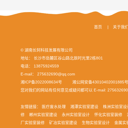
首页
|
关于我
© 湖南长轲科技发展有限公司
地址： 长沙市岳麓区谷山路北辰时光里2栋801
电话： 13875924559
E-mail： 275632690@qq.com
湘ICP备2022008634号
湘公网安备43010402001885
您对我们的网站有任何意见或疑问都可以 E-mail:
27563269
友情链接：
医疗废水处理
湘潭实验室建设
株洲实验室设
修
郴州实验室建设
永州实验室设计
怀化实验室装修
厂实验室装修
矿冶实验室建设
生物实验室设计
金属实