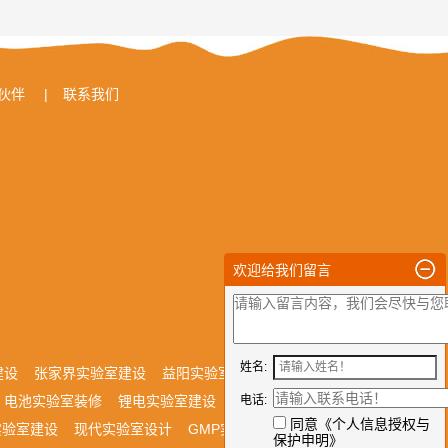
伙伴
|
联系我们
欢迎给我们留言
姓名:
建设
张家界实验室建设
益阳实验室设计
娄底实验室装
电池实验室装修
锂电实验室建设
药企实验室设计
电话:
制药
同意《
个人信息授权与
实验室建设
现代实验室设计
GMP实验室装修
医药实验室
保护申明
》