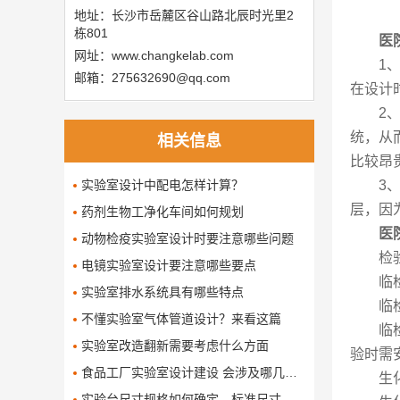
地址：长沙市岳麓区谷山路北辰时光里2
栋801
医
网址：www.changkelab.com
1
邮箱：275632690@qq.com
在设计
2
统，从
相关信息
比较昂
实验室设计中配电怎样计算？
3
层，因
药剂生物工净化车间如何规划
医
动物检疫实验室设计时要注意哪些问题
检
电镜实验室设计要注意哪些要点
临
实验室排水系统具有哪些特点
临
不懂实验室气体管道设计？来看这篇
临
实验室改造翻新需要考虑什么方面
验时需
食品工厂实验室设计建设 会涉及哪几个要求
生
​实验台尺寸规格如何确定，标准尺寸是多少呢了