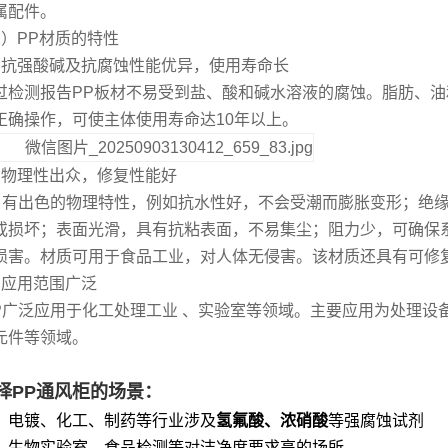
属配件。
2）PP材质的特性
、抗强酸碱及抗腐蚀性能优异，使用寿命长
过检测报告PP板材不易受到盐、酸和碱水溶液的腐蚀。脂肪、油和
正确操作，可使主体使用寿命达10年以上。
、物理性出众，修复性能好
P 有出色的物理特性，例如抗水性好，不会受潮而膨胀变形；绝
或损坏；表面光滑，具有抗粘表面，不易集尘；阻力少，可确保
损害。材质可用于食品工业，对人体无侵害。该材质还具有可修
、应用范围广泛
P广泛应用于化工处理工业 、实验室等领域。主要应用为处理设
元件等领域。
择PP通风柜的场景
‌：
、电镀、化工、制药等行业涉及‌
氢氟酸、浓硝酸
‌等强腐蚀试剂
、生物实验室、食品检测等对洁净度要求高的场所