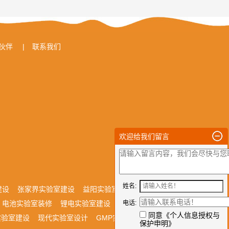
伙伴
|
联系我们
欢迎给我们留言
姓名:
建设
张家界实验室建设
益阳实验室设计
娄底实验室装
电池实验室装修
锂电实验室建设
药企实验室设计
电话:
制药
同意《
个人信息授权与
实验室建设
现代实验室设计
GMP实验室装修
医药实验室
保护申明
》