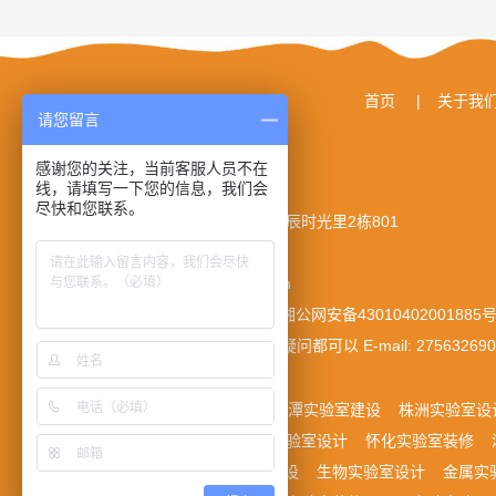
首页
|
关于我
请您留言
感谢您的关注，当前客服人员不在
线，请填写一下您的信息，我们会
© 湖南长轲科技发展有限公司
尽快和您联系。
地址： 长沙市岳麓区谷山路北辰时光里2栋801
电话： 13875924559
E-mail： 275632690@qq.com
湘ICP备2022008634号
湘公网安备43010402001885
您对我们的网站有任何意见或疑问都可以 E-mail:
27563269
友情链接：
医疗废水处理
湘潭实验室建设
株洲实验室设
修
郴州实验室建设
永州实验室设计
怀化实验室装修
厂实验室装修
矿冶实验室建设
生物实验室设计
金属实