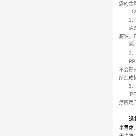
露的金
（
1
通
腐蚀。
2
P
不变形
所造成
3
P
疗应用
选
半导体
无尘室