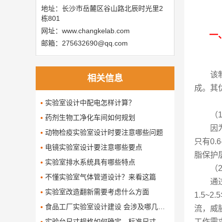
地址：长沙市岳麓区谷山路北辰时光里2
栋801
网址：www.changkelab.com
一、
邮箱：275632690@qq.com
该
相关信息
成。其
实验室设计中配电怎样计算？
（
药剂生物工净化车间如何规划
因
动物检疫实验室设计时要注意哪些问题
只有0
电镜实验室设计要注意哪些要点
脂保护
实验室排水系统具有哪些特点
（
不懂实验室气体管道设计？来看这篇
通
实验室改造翻新需要考虑什么方面
1.5
食品工厂实验室设计建设 会涉及哪几个要求
流，威
​实验台尺寸规格如何确定，标准尺寸是多少呢了
工作需