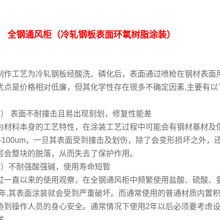
 全钢通风柜（冷轧钢板表面环氧树脂涂装）
制作工艺为冷轧钢板经酸洗、磷化后，表面通过喷枪在钢材表面
优点是价格相对低廉，但其化学性存在很多不确定因素,主要有以
1） 表面不耐撞击且易出现刻划，修复性能差
为材料本身的工艺特性，在涂装工艺过程中可能会有钢材基材及
.6-100um，一旦其表面受到撞击及划伤，除了会变形损坏之
层会整块的脱落，从而失去了保护作用。
2）不耐强酸强碱，使用寿命短暂
过一直以来的使用观察，在全钢通风柜中频繁使用盐酸、硫酸、
~2.5年,其表面涂装就会受到严重破坏。而通常使用的普通材质内
胁到操作人员的身心安全。通常情况下使用2年以后必须要考虑
求。