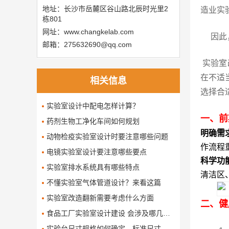
地址：长沙市岳麓区谷山路北辰时光里2
造业实
栋801
网址：www.changkelab.com
因此，
邮箱：275632690@qq.com
实验室
在不适
相关信息
选择合
实验室设计中配电怎样计算？
一、前
药剂生物工净化车间如何规划
明确需
动物检疫实验室设计时要注意哪些问题
作流程
电镜实验室设计要注意哪些要点
科学功
实验室排水系统具有哪些特点
清洁区
不懂实验室气体管道设计？来看这篇
实验室改造翻新需要考虑什么方面
二、健
食品工厂实验室设计建设 会涉及哪几个要求
​实验台尺寸规格如何确定，标准尺寸是多少呢了