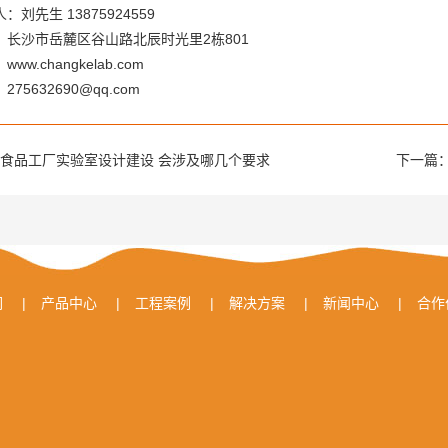
：刘先生 13875924559
：长沙市岳麓区谷山路北辰时光里2栋801
ww.changkelab.com
275632690@qq.com
食品工厂实验室设计建设 会涉及哪几个要求
下一篇
们
|
产品中心
|
工程案例
|
解决方案
|
新闻中心
|
合作