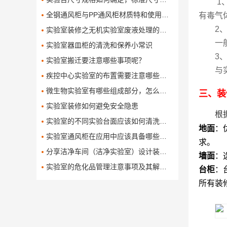
1
全钢通风柜与PP通风柜材质特和使用对比有哪些呢
有毒气
2
实验室装修之无机实验室废液处理的方法
一
实验室器皿柜的清洗和保养小常识
3
实验室搬迁要注意哪些事项呢？
与
疾控中心实验室的布置需要注意哪些问题
微生物实验室有哪些组成部分，怎么设计和布局这些组成部分
三、装
实验室装修如何避免安全隐患
根
实验室的不同实验台面应该如何清洗保养
地面
‌
实验室通风柜在应用中应该具备哪些功能
求。
分享洁净车间（洁净实验室）设计装修方案
墙面
‌
实验室的危化品管理注意事项及其解决办法
台柜
‌
所有装