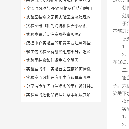
过滤，
处
全钢通风柜与PP通风柜材质特和使用对比有哪些呢
处
实验室装修之无机实验室废液处理的方法
于
实验室器皿柜的清洗和保养小常识
不够理
实验室搬迁要注意哪些事项呢？
此
疾控中心实验室的布置需要注意哪些问题
1
微生物实验室有哪些组成部分，怎么设计和布局这些组成部分
2
实验室装修如何避免安全隐患
在10.
实验室的不同实验台面应该如何清洗保养
二
实验室通风柜在应用中应该具备哪些功能
铬
子。六
分享洁净车间（洁净实验室）设计装修方案
染地下
实验室的危化品管理注意事项及其解决办法
操
实
1
2