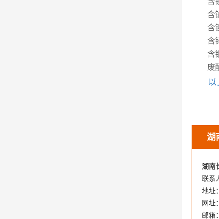
含
含
含
含
含
废
以
湖
湖南
联系人
地址
网址：w
邮箱：