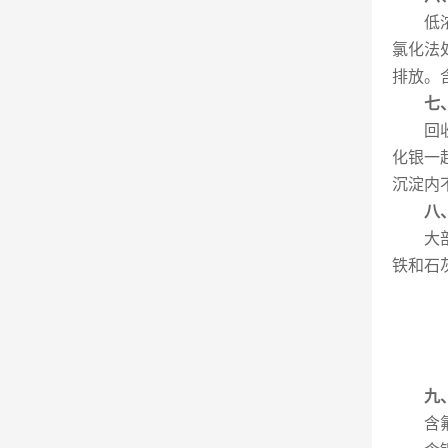
低
氯化法
排放。
七
回
化银一起
沉淀内
八
大
铁和石
九
含