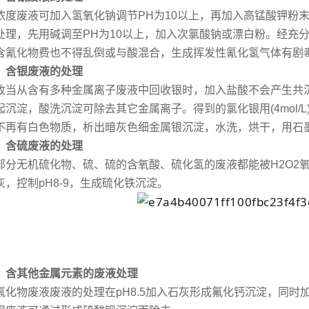
浓度废液可加入氢氧化钠调节PH为10以上，再加入高锰酸钾粉末
处理，先用碱调至PH为10以上，加入次氯酸钠或漂白粉。经充
含氰化物费也不得乱倒或与酸混合，生成挥发性氰化氢气体有剧
、含银废液的处理
收当从含有多种金属离子废液中回收银时，加入盐酸不会产生共
沉淀，酸洗沉淀可除去其它金属离子。得到的氯化银用(4mol/L)H
不再有白色物质，析出暗灰色细金属银沉淀，水洗，烘干，用石
、含硫废液的处理
部分无机硫化物、硫、硫的含氧酸、硫化氢的废液都能被H2O2
灰，控制pH8-9，生成硫化铁沉淀。
、含其他金属元素的废液处理
氟化物废液废液的处理在pH8.5加入石灰形成氟化钙沉淀，同时