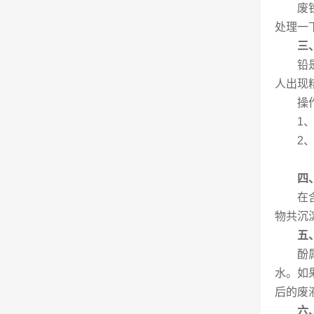
废
处理一
三
铅
人出现
操
1
2
四
在
物共沉
五
酚
水。如
后的废
六