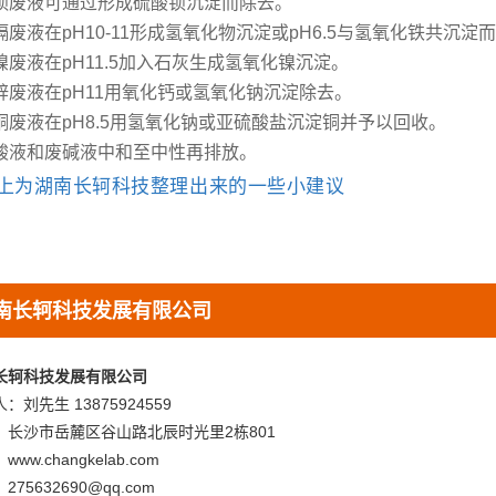
钡废液可通过形成硫酸钡沉淀而除去。
镉废液在pH10-11形成氢氧化物沉淀或pH6.5与氢氧化铁共沉淀
镍废液在pH11.5加入石灰生成氢氧化镍沉淀。
锌废液在pH11用氧化钙或氢氧化钠沉淀除去。
铜废液在pH8.5用氢氧化钠或亚硫酸盐沉淀铜并予以回收。
酸液和废碱液中和至中性再排放。
上为湖南
长轲科技
整理出来的一些小建议
南长轲科技发展有限公司
长轲科技发展有限公司
：刘先生 13875924559
：长沙市岳麓区谷山路北辰时光里2栋801
ww.changkelab.com
275632690@qq.com