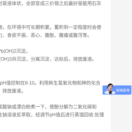
时是液体状，全部变成三价铬之后最好是能用石灰
物，在环境中可长期积累。蓄积到一定程度时会使
力、食欲不振、恶心、腹胀、腹痛或腹泻等。
(OH)2沉淀。
2与Al(OH)3共沉淀，分离沉淀，达标后，排放废液。
的pH值控制在8-10。利用新生氢氧化物和砷的化合
，排放废液。
氯酸钠或漂白粉煮一下，使酚分解为二氧化碳和
钠溶液反萃取，经调节pH值后进行蒸馏回收.处理