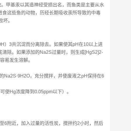
生物吸收。甲基汞以其造神经受损出名，而鱼类是主要从水
进食这些鱼的动物，历经长期吸收汞所导致的中毒
败坏。
（OH）3共沉淀而分离除去。如果使其pH在10以上进
。如果添加的Na2S过量时，则生成[HgS2]2-
淀容易发生溶解。
量的Na2S·9H2O，充分搅拌，并使废液之pH保持在6
Hg浓度降到0.05ppm以下）。
H值至6附近，加入过量的活性炭，搅拌约2小时，然后