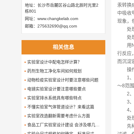
汞转换
地址：长沙市岳麓区谷山路北辰时光里2
栋801
中吸收
网址：www.changkelab.com
现象，
邮箱：275632690@qq.com
处
处
用
相关信息
行反应
而沉淀容
实验室设计中配电怎样计算？
操
药剂生物工净化车间如何规划
1
动物检疫实验室设计时要注意哪些问题
～8范
电镜实验室设计要注意哪些要点
2
实验室排水系统具有哪些特点
3
不懂实验室气体管道设计？来看这篇
4
实验室改造翻新需要考虑什么方面
处
食品工厂实验室设计建设 会涉及哪几个要求
先
​实验台尺寸规格如何确定，标准尺寸是多少呢了