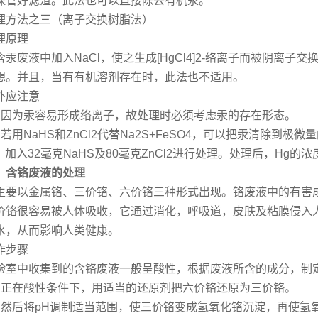
保管好滤渣。此法也可以直接除去有机汞。
理方法之三（离子交换树脂法）
理原理
含汞废液中加入NaCl，使之生成[HgCl4]2-络离子而被阴离
想。并且，当有有机溶剂存在时，此法也不适用。
外应注意
、因为汞容易形成络离子，故处理时必须考虑汞的存在形态。
、若用NaHS和ZnCl2代替Na2S+FeSO4，可以把汞清除到极微
3，加入32毫克NaHS及80毫克ZnCl2进行处理。处理后，Hg的浓度
、含铬废液的处理
主要以金属铬、三价铬、六价铬三种形式出现。铬废液中的有害
价铬很容易被人体吸收，它通过消化，呼吸道，皮肤及粘膜侵入
水，从而影响人类健康。
作步骤
验室中收集到的含铬废液一般呈酸性，根据废液所含的成分，制
、正在酸性条件下，用适当的还原剂把六价铬还原为三价铬。
、然后将pH调制适当范围，使三价铬变成氢氧化铬沉淀，再使氢