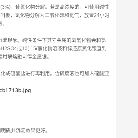
(3%)，使氰化物分解。若是高浓度的，可使用碱性
分叫板，氢化物分解为二氧化碳和氮气，放置24小时
毒。
沉淀现象。碱性条件下其它金属的氢氧化物会和氯
2SO4或10(-15(氯化钠溶液和锌还原氯化银直到
墨坩埚熔融可得金属银。
氧化成硫酸盐进行再利用。含硫废液也可加入硫酸亚
加明矾共沉淀效果更好。