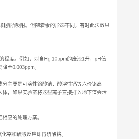
子交换树脂所吸附。但随着汞的形态不同，有时此法效果
量的程度。例如，对含Hg 10ppm的废液1升，pH值
降至0.003ppm。
成分主要是可溶性铬酸钠，酸溶性钙等六价铬离
人体，如果实验室将这些离子直接排入地下道会污
定相应的处理方案。
氧化铬和硫酸反应即得硫酸铬。