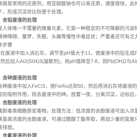
铁屑是常用的还原剂，用亚硫酸钠也可以来还原，速度很快，此
下，形成沉淀状比较便于处理。
、含铅废液的处理
是人体唯一不需要的微量元素，它是一种稳定的不可降解的污染
精神障碍、噩梦、失眠、头痛等慢性中毒症状；严重者还可有乏
作步骤
、在废液中加入消石灰，调节至pH值大于11，使废液中的铅生成Pb
、然后加入Al2(S04)3(凝聚剂)，将pH值降至7-8，则Pb(OH)
、含砷废液的处理
含砷废液中加入FeCl3，使Fe/As达到50，然后用消石灰将废液
淀的吸附作用，除去废液中的砷。放置一夜，分离沉淀，达标后
、含酚废液的处理
属剧毒类细胞原浆毒物，处理方法：低浓度的含酚废液可加入次
果是高浓度的含酚废液，可通过醋酸丁酯萃取，再加少量的氢氧化
液排放。
、含氰废液的处理