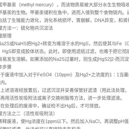
成甲基汞（methyl mercury），而该物质易被大部分水生
甲基汞的生物。甲基汞储积在鱼中，进而入侵到整个食物链内。
包括了生殖能力退化，消化系统损坏，胃崩解，DNA异变，和肾
理方法一：硫化物共沉淀法
理原理
Na2S或NaHS把Hg2+转变为难溶于水的HgS，然后使其与Fe
，HgS即变成胶体状态。此时，即使用滤纸过滤，也难于把它彻底清除
易发生溶解。如果添加的Na2S过量时，则生成[HgS2]2-而沉
作步骤
、于废液中加入对于FeSO4（10ppm）及Hg2+之浓度的1∶1当
围内。
、上述溶液经放置后，过滤沉淀并妥善保管好滤渣（用此法处理，可使
、再用活性炭吸附法或离子交换树脂等方法，进一步处理滤液。
、在处理后的废液中，确证检不出Hg后，才可排放。
理方法之二（活性炭吸附法）
稀释废液，使Hg浓度在1ppm以下。然后加入NaCl，再调整p