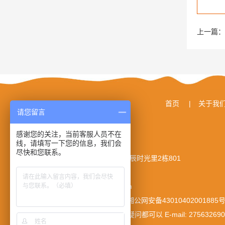
上一篇：
首页
|
关于我
请您留言
感谢您的关注，当前客服人员不在
线，请填写一下您的信息，我们会
© 湖南长轲科技发展有限公司
尽快和您联系。
地址： 长沙市岳麓区谷山路北辰时光里2栋801
电话： 13875924559
E-mail： 275632690@qq.com
湘ICP备2022008634号
湘公网安备43010402001885
您对我们的网站有任何意见或疑问都可以 E-mail:
27563269