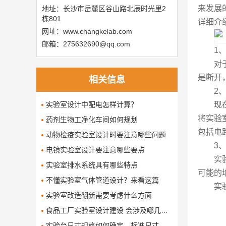
来发展
地址：长沙市岳麓区谷山路北辰时光里2
栋801
详细介
网址：www.changkelab.com
邮箱：275632690@qq.com
1
对
是断开
相关信息
2
实验室设计中配电怎样计算？
现
将实验
药剂生物工净化车间如何规划
包括电
动物检疫实验室设计时要注意哪些问题
3
电镜实验室设计要注意哪些要点
实
实验室排水系统具有哪些特点
可能的
不懂实验室气体管道设计？来看这篇
实
实验室改造翻新需要考虑什么方面
食品工厂实验室设计建设 会涉及哪几个要求
​实验台尺寸规格如何确定，标准尺寸是多少呢了