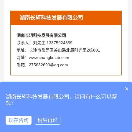
湖南长轲科技发展有限公司
湖南长轲科技发展有限公司
联系人：刘先生 13875924559
地址：长沙市岳麓区谷山路北辰时光里2栋801
网址：www.changkelab.com
邮箱：275632690@qq.com
上一篇：
高职院校实验室建设原则与注意事项
×
下一篇：
医院检验科实验室规划设计8大要点
湖南长轲科技发展有限公司，请问有什么可以帮
您？
现在咨询
稍后再说
QQ咨询
拨打电话
联系我们
进入首页