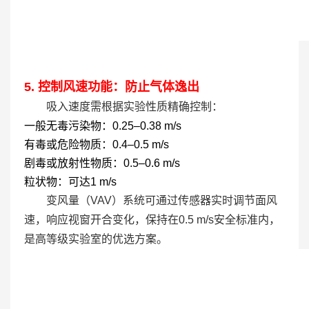
5. ‌
控制风速功能
‌：防止气体逸出
吸入速度需根据实验性质精确控制：
一般无毒污染物：0.25–0.38 m/s
有毒或危险物质：0.4–0.5 m/s
剧毒或放射性物质：0.5–0.6 m/s
粒状物：可达1 m/s
变风量（VAV）系统可通过传感器实时调节面风
速，响应视窗开合变化，保持在0.5 m/s安全标准内，
是高等级实验室的优选方案。