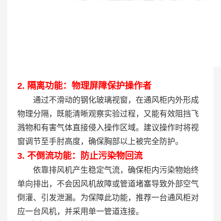
2. ‌
隔离功能
‌：物理屏障保护操作者
通过不滑动的钢化玻璃视窗，在通风柜内外形成
物理分隔，既能清晰观察实验过程，又能有效阻挡飞
溅物和有害气体直接侵入操作区域。建议操作时将视
窗调节至手肘高度，确保胸部以上被完全防护。
3. ‌
不倒流功能
‌：防止污染物回流
依靠排风机产生稳定气流，确保柜内污染物始终
单向排出，不会因风机故障或管道堵塞导致外部空气
倒灌、引发泄漏。为保障此功能，推荐一台通风柜对
应一台风机，并采用单一管道连接。