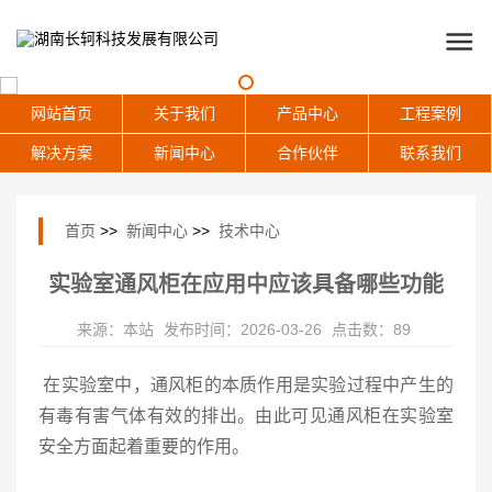
网站首页
关于我们
产品中心
工程案例
解决方案
新闻中心
合作伙伴
联系我们
首页
>>
新闻中心
>>
技术中心
实验室通风柜在应用中应该具备哪些功能
来源：本站
发布时间：2026-03-26
点击数：89
在实验室中，通风柜的本质作用是实验过程中产生的
有毒有害气体有效的排出。由此可见通风柜在实验室
安全方面起着重要的作用。