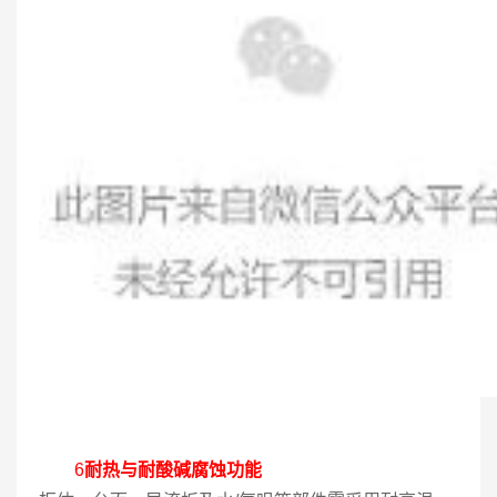
6‌
耐热与耐酸碱腐蚀功能