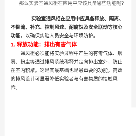
那么实验室通风柜在应用中应该具备哪些功能呢?
实验室通风柜在应用中应具备释放、隔离、
不倒流、补充、控制风速、耐腐蚀及安全联动等核心
功能
‌，以确保实验人员安全与环境防护。
1. ‌
释放功能
‌：排出有害气体
通风柜必须能将实验过程中产生的有毒气体、烟
雾、粉尘等通过排风系统稀释并定向排出室外，防止
在室内积聚。这是其最基础也是最重要的功能。高效
的排风设计可显著降低实验者与有害物质的接触风
险。