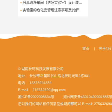
分享洁净车间（洁净实验室）设计装修方案
实验室的危化品管理注意事项及其解决办法
首页
|
关于我
© 湖南长轲科技发展有限公司
地址： 长沙市岳麓区谷山路北辰时光里2栋801
电话： 13875924559
E-mail： 275632690@qq.com
湘ICP备2022008634号
湘公网安备43010402001885
您对我们的网站有任何意见或疑问都可以 E-mail:
27563269