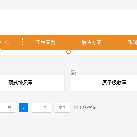
中心
工程案例
解决方案
新
顶式排风罩
原子吸收罩
1
上一页
下一页
尾页
共
1
页
3
条数据